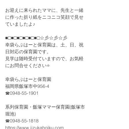
お迎えに来られたママに、先生と一緒
に作った折り紙をニコニコ笑顔で見せ
ていましたよ♪
■□■□■□■□■□■□☆彡☆彡☆彡
幸袋らぶはーと保育園は、土、日、祝
日対応の保育園です。
見学は随時受付ていますので、お気軽
にお問合せください⭐
幸袋らぶはーと保育園
福岡県飯塚市中956-4
☎0948-55-1901
系列保育園・飯塚ママー保育園(飯塚市
堀池)
☎0948-55-1818
https://www.iizukahoiku.com