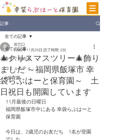
記事
全ての記事
岩穴口
全ての記事
2020年11月29日
読了時間: 2分
🎄クリスマスツリー🎄飾り
今すぐ始める
ました ～福岡県飯塚市 幸
コミュニティ
#保育園
袋らぶはーと保育園～ 土
日祝日も開園しています
11月最後の日曜日
福岡県飯塚市中にある 幸袋らぶはーと
保育園
今日は、2歳児のお友だち　1名が登園
でした。