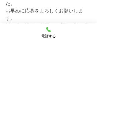
た。
お早めに応募をよろしくお願いしま
す。
飯塚市　認可保育園とは応募は別で応
募できます。
電話する
幸袋らぶはーと保育園
施設長　小室　恵
すべて表示
最新記事