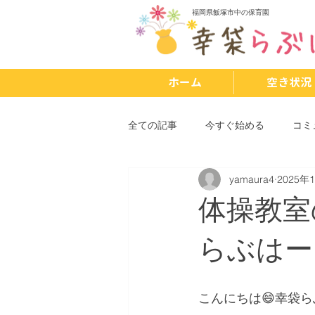
福岡県飯塚市中の保育園
ホーム
空き状況
全ての記事
今すぐ始める
コミ
yamaura4
2025年
体操教室
らぶはー
こんにちは😄幸袋