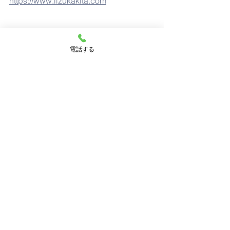
https://www.iizukakita.com
飯塚市　認可保育園とは別で応募でき
ます🙆
電話する
一時預かり保育などもご相談ください✊
【飯塚市　宮若市　直方市　田川市　
嘉麻市　桂川町　の待機児童対策支
援】
働くパパ・ママの応援がしたく立ち上
がった保育園です！
現在飯塚市では、仕事が決まっていな
い方の保育園の入園が出来ない状態で
す。
私たちは、そのようなパパ・ママのお
仕事探しも一緒にサポートしています
🙌
お話しだけでも、まずはお気軽にご相