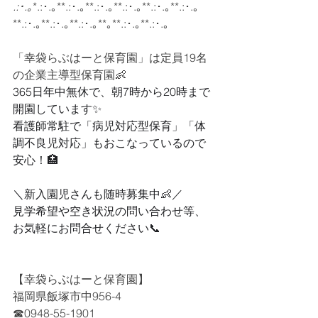
.:･.｡
*.:･.｡**.:･.｡**.:･.｡**.:･.｡**.:･.｡**.:･.｡
**.:･.｡**.:･.｡**.:･.｡**｡**.:･.｡**.:･.｡
「
幸袋らぶはーと保育園」は
定員19名
の企業主導型保育園👶
365日年中無休で、朝7時から20時まで
開園しています✨
看護師常駐で「病児対応型保育」「体
調不良児対応」もおこなっているので
安心！🏥
＼新入園児さんも随時募集中👶／
見学希望や空き状況の問い合わせ等、
お気軽にお問合せください📞
【幸袋らぶはーと保育園】
福岡県飯塚市中956-4
☎0948-55-1901