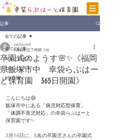
記事
全ての記事
yamaura4
全ての記事
5月8日
読了時間: 2分
卒園式のようす🌸✨《福岡
今すぐ始める
県飯塚市中 幸袋らぶはー
コミュニティ
#保育園
と保育園 365日開園》
こんにちは😄
飯塚市中にある
「病児対応型保育」
「体調不良児対応」
の
幸袋らぶはーと
保育園です✨
3月14日に、5名の卒園児さんの卒園式