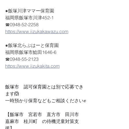
●飯塚川津ママー保育園
福岡県飯塚市川津452-1
☎0948-52-2258
https://www.iizukakawazu.com
●飯塚北らぶはーと保育園
福岡県飯塚市鯰田1646-6
☎0948-55-2123
https://www.iizukakita.com
飯塚市　認可保育園とは別で応募でき
ます🙆
一時預かり保育などもご相談ください✊
【飯塚市　宮若市　直方市　田川市　
嘉麻市　桂川町　の待機児童対策支
援】