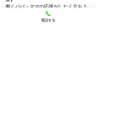
働くパパ・ママの応援がしたく立ち上
がった保育園です！
電話する
現在飯塚市では、仕事が決まっていな
い方の保育園の入園が出来ない状態で
す。
私たちは、そのようなパパ・ママのお
仕事探しも一緒にサポートしています
🙌
お話しだけでも、まずはお気軽にご相
談ください✨
.:･.｡
*.:･.｡**.:･.｡**.:･.｡**.:･.｡**.:･.｡**.:･.｡
**.:･.｡**.:･.｡**.:･.｡**｡**.:･.｡**.:･.｡