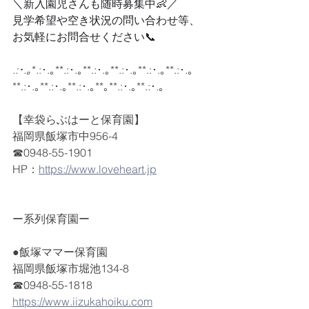
＼新入園児さんも随時募集中👶／
見学希望や空き状況の問い合わせ等、
お気軽にお問合せください📞
.:･.｡
*.:･.｡**.:･.｡**.:･.｡**.:･.｡**.:･.｡**.:･.｡
**.:･.｡**.:･.｡**.:･.｡**｡**.:･.｡**.:･.｡
【幸袋らぶはーと保育園】
福岡県飯塚市中956-4
☎0948-55-1901
HP：
https://www.loveheart.jp
ー系列保育園ー
●飯塚ママー保育園
福岡県飯塚市堀池134-8
☎0948-55-1818
https://www.iizukahoiku.com