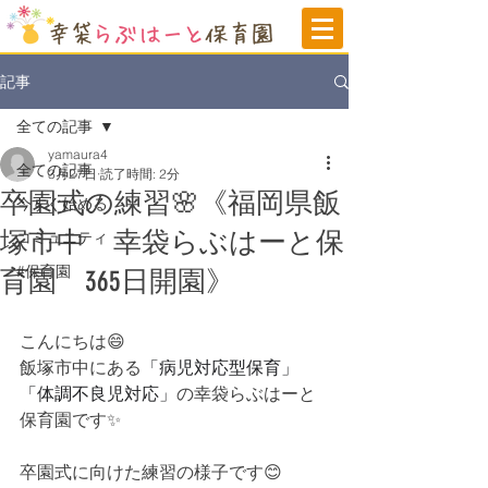
記事
全ての記事
yamaura4
全ての記事
3月27日
読了時間: 2分
卒園式の練習🌸《福岡県飯
今すぐ始める
塚市中 幸袋らぶはーと保
コミュニティ
#保育園
育園 365日開園》
こんにちは😄
飯塚市中にある
「病児対応型保育」
「体調不良児対応」
の
幸袋らぶはーと
保育園です✨
卒園式に向けた練習の様子です😊