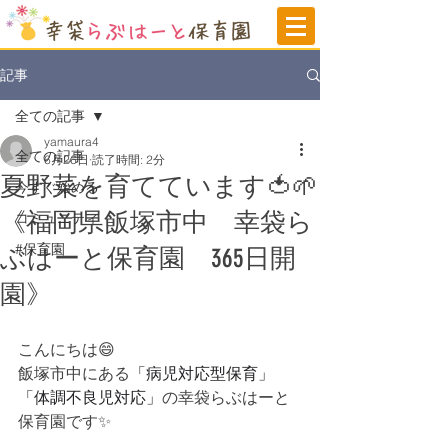
記事
全ての記事
yamaura4
全ての記事
6月26日
読了時間: 2分
夏野菜を育てています🍅🌱
今すぐ始める
《福岡県飯塚市中 幸袋ら
コミュニティ
#保育園
ぶはーと保育園 365日開
園》
こんにちは😄
飯塚市中にある
「病児対応型保育」
「体調不良児対応」
の
幸袋らぶはーと
保育園です✨