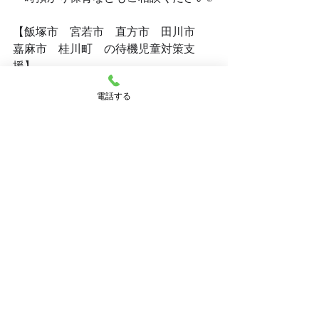
【飯塚市　宮若市　直方市　田川市　
嘉麻市　桂川町　の待機児童対策支
援】
働くパパ・ママの応援がしたく立ち上
電話する
がった保育園です！
現在飯塚市では、仕事が決まっていな
い方の保育園の入園が出来ない状態で
す。
私たちは、そのようなパパ・ママのお
仕事探しも一緒にサポートしています
🙌
お話しだけでも、まずはお気軽にご相
談ください✨
.:･.｡
*.:･.｡**.:･.｡**.:･.｡**.:･.｡**.:･.｡**.:･.｡
**.:･.｡**.:･.｡**.:･.｡**｡**.:･.｡**.:･.｡