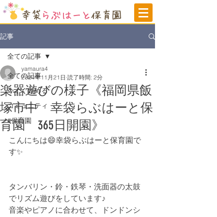
記事
全ての記事
yamaura4
全ての記事
2024年11月21日
読了時間: 2分
楽器遊びの様子《福岡県飯
今すぐ始める
塚市中 幸袋らぶはーと保
コミュニティ
#保育園
育園 365日開園》
こんにちは😄幸袋らぶはーと保育園で
す✨
タンバリン・鈴・鉄琴・洗面器の太鼓
でリズム遊びをしています♪
音楽やピアノに合わせて、ドンドンシ