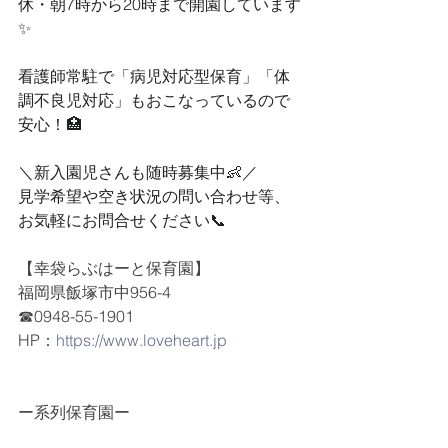
休・朝7時から20時まで開園しています
✨
看護師常駐で「病児対応型保育」「体
調不良児対応」もおこなっているので
安心！🏥
＼新入園児さんも随時募集中👶／
見学希望や空き状況の問い合わせ等、
お気軽にお問合せください📞
【幸袋らぶはーと保育園】
福岡県飯塚市中956-4
☎0948-55-1901
HP：
https://www.loveheart.jp
ー系列保育園ー