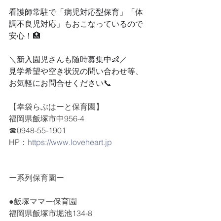
看護師常駐で「病児対応型保育」「体
調不良児対応」もおこなっているので
安心！🏥
＼新入園児さんも随時募集中👶／
見学希望や空き状況の問い合わせ等、
お気軽にお問合せください📞
【幸袋らぶはーと保育園】
福岡県飯塚市中956-4
☎0948-55-1901
HP：
https://www.loveheart.jp
ー系列保育園ー
●飯塚ママー保育園
福岡県飯塚市堀池134-8