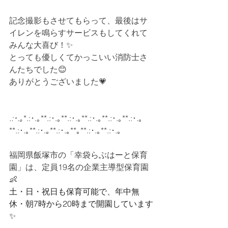
記念撮影もさせてもらって、最後はサ
イレンを鳴らすサービスもしてくれて
みんな大喜び！✨
とっても優しくてかっこいい消防士さ
んたちでした😊
ありがとうございました💗
.:･.｡
*.:･.｡**.:･.｡**.:･.｡**.:･.｡**.:･.｡**.:･.｡
**.:･.｡**.:･.｡**.:･.｡**｡**.:･.｡**.:･.｡
福岡県飯塚市の「幸袋らぶはーと保育
園」は、定員19名の企業主導型保育園
👶
土・日・祝日も保育可能で、年中無
休・朝7時から20時まで開園しています
✨