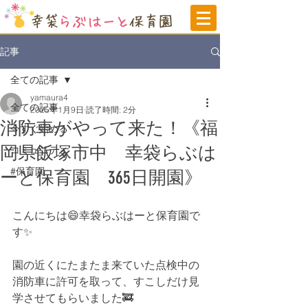
記事
全ての記事
yamaura4
全ての記事
2025年1月9日
読了時間: 2分
消防車がやって来た！《福
今すぐ始める
岡県飯塚市中 幸袋らぶは
コミュニティ
#保育園
ーと保育園 365日開園》
こんにちは😄幸袋らぶはーと保育園で
す✨
園の近くにたまたま来ていた点検中の
消防車に許可を取って、すこしだけ見
学させてもらいました🚒