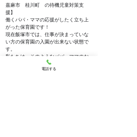
嘉麻市　桂川町　の待機児童対策支
援】
働くパパ・ママの応援がしたく立ち上
がった保育園です！
現在飯塚市では、仕事が決まっていな
い方の保育園の入園が出来ない状態で
す。
私たちは、そのようなパパ・ママのお
仕事探しも一緒にサポートしています
電話する
🙌
お話しだけでも、まずはお気軽にご相
談ください✨
.:･.｡
*.:･.｡**.:･.｡**.:･.｡**.:･.｡**.:･.｡**.:･.｡
**.:･.｡**.:･.｡**.:･.｡**｡**.:･.｡**.:･.｡