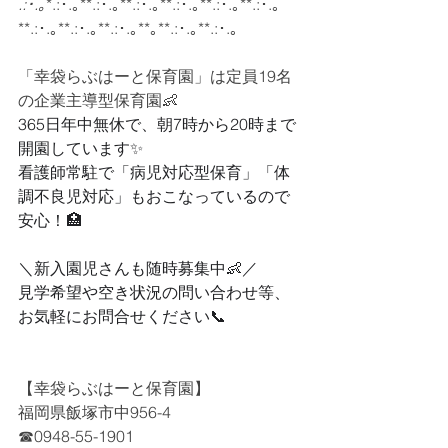
.:･.｡
*.:･.｡**.:･.｡**.:･.｡**.:･.｡**.:･.｡**.:･.｡
**.:･.｡**.:･.｡**.:･.｡**｡**.:･.｡**.:･.｡
「
幸袋らぶはーと保育園」は
定員19名
の企業主導型保育園👶
365日年中無休で、朝7時から20時まで
開園しています✨
看護師常駐で「病児対応型保育」「体
調不良児対応」もおこなっているので
安心！🏥
＼新入園児さんも随時募集中👶／
見学希望や空き状況の問い合わせ等、
お気軽にお問合せください📞
【幸袋らぶはーと保育園】
福岡県飯塚市中956-4
☎0948-55-1901