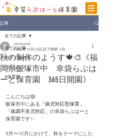
記事
全ての記事
yamaura4
全ての記事
2025年10月23日
読了時間: 2分
秋の制作のようす🍁🎨《福
今すぐ始める
岡県飯塚市中 幸袋らぶは
コミュニティ
#保育園
ーと保育園 365日開園》
こんにちは😄
飯塚市中にある
「病児対応型保育」
「体調不良児対応」
の
幸袋らぶはーと
保育園です✨
9月〜10月にかけて、秋をテーマにした