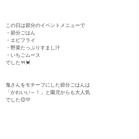
この日は節分のイベントメニューで
・節分ごはん
・エビフライ
・野菜たっぷりすまし汁
・いちごムース
でした🍴💓
鬼さんをモチーフにした節分ごはんは
「かわいい～！」と園児からも大人気
でした😊💛