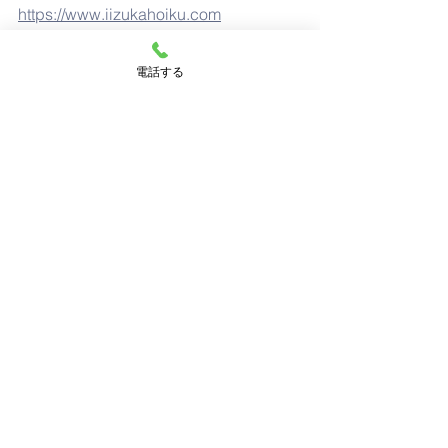
https://www.iizukahoiku.com
電話する
飯塚川津ママー保育園
福岡県飯塚市川津452-1
☎0948-52-2258
https://www.iizukakawazu.com
飯塚北らぶはーと保育園
福岡県飯塚市鯰田1646-6
☎0948-55-2123