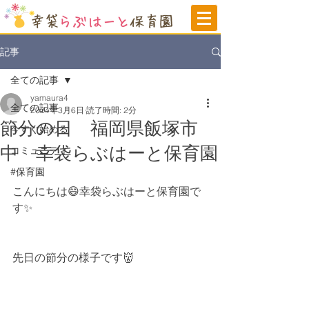
記事
全ての記事
yamaura4
全ての記事
2024年3月6日
読了時間: 2分
節分の日 福岡県飯塚市
今すぐ始める
中 幸袋らぶはーと保育園
コミュニティ
#保育園
こんにちは😄
幸袋らぶはーと
保育園で
す✨
先日の節分の様子です👹