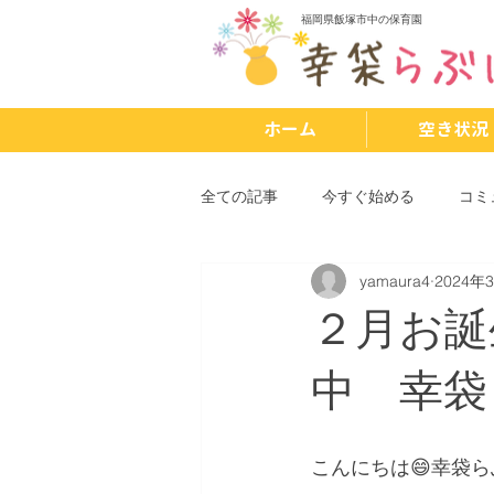
福岡県飯塚市中の保育園
ホーム
空き状況
全ての記事
今すぐ始める
コミ
yamaura4
2024年
２月お誕
中 幸袋
こんにちは😄幸袋