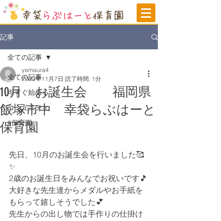
記事
全ての記事
yamaura4
全ての記事
2023年11月7日
読了時間: 1分
10月 お誕生会 福岡県
今すぐ始める
飯塚市中 幸袋らぶはーと
コミュニティ
#保育園
保育園
先日、10月のお誕生会を行いました🥰
✨
2歳のお誕生日をみんなでお祝いです🎵
大好きな先生達からメダルやお手紙を
もらって嬉しそうでした💕
先生からの出し物では手作りの仕掛け