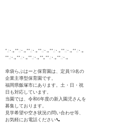
*.:･.｡**.:･.｡**.:･.｡**.:･.｡**.:･.｡**.:･.｡**.:･.｡
**.:･.｡**.:･.｡**.:･.｡**｡**.:･.｡**.:･.｡
幸袋らぶはーと保育園は、定員19名の
企業主導型保育園です。
福岡県飯塚市にあります。土・日・祝
日も対応しています。
当園では、令和6年度の新入園児さんを
募集しております。
見学希望や空き状況の問い合わせ等、
お気軽にお電話ください📞