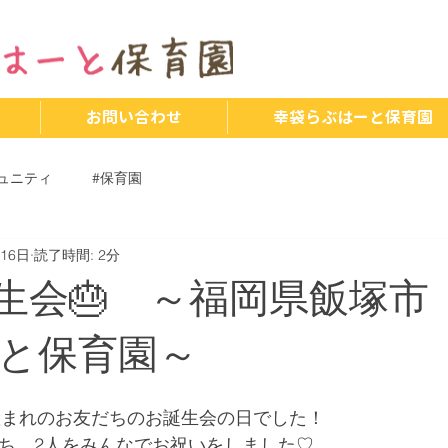
お問い合わせ
幸袋らぶはーと保育園
ュニティ
#保育園
月16日
読了時間: 2分
お誕生会🎂 ～福岡県飯塚市
と保育園～
11月産まれのお友だちのお誕生会の日でした！
だち、2人をみんなでお祝いをしました♡