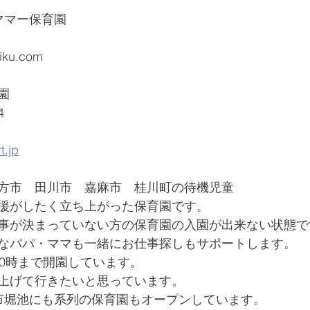
ママー保育園
oiku.com
園
4
t.jp
方市　田川市　嘉麻市　桂川町の待機児童
援がしたく立ち上がった保育園です。
事が決まっていない方の保育園の入園が出来ない状態で
なパパ・ママも一緒にお仕事探しもサポートします。
20時まで開園しています。
上げて行きたいと思っています。
市堀池にも系列の保育園もオープンしています。