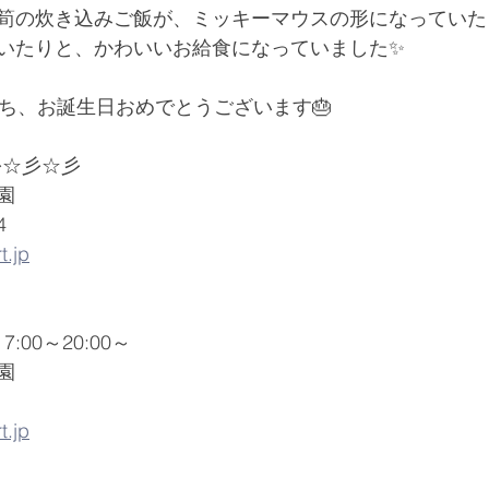
筍の炊き込みご飯が、ミッキーマウスの形になっていた
いたりと、かわいいお給食になっていました✨
だち、お誕生日おめでとうございます🎂
☆彡☆彡☆彡
園
4
t.jp
00～20:00～
園
t.jp