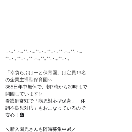
.:･.｡
*.:･.｡**.:･.｡**.:･.｡**.:･.｡**.:･.｡**.:･.｡
**.:･.｡**.:･.｡**.:･.｡**｡**.:･.｡**.:･.｡
「
幸袋らぶはーと保育園」は
定員19名
の企業主導型保育園👶
365日年中無休で、朝7時から20時まで
開園しています✨
看護師常駐で「病児対応型保育」「体
調不良児対応」もおこなっているので
安心！🏥
＼新入園児さんも随時募集中👶／