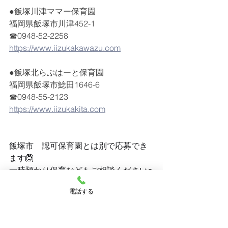
●飯塚川津ママー保育園
福岡県飯塚市川津452-1
☎0948-52-2258
https://www.iizukakawazu.com
●飯塚北らぶはーと保育園
福岡県飯塚市鯰田1646-6
☎0948-55-2123
https://www.iizukakita.com
飯塚市　認可保育園とは別で応募でき
ます🙆
一時預かり保育などもご相談ください✊
電話する
【飯塚市　宮若市　直方市　田川市　
嘉麻市　桂川町　の待機児童対策支
援】