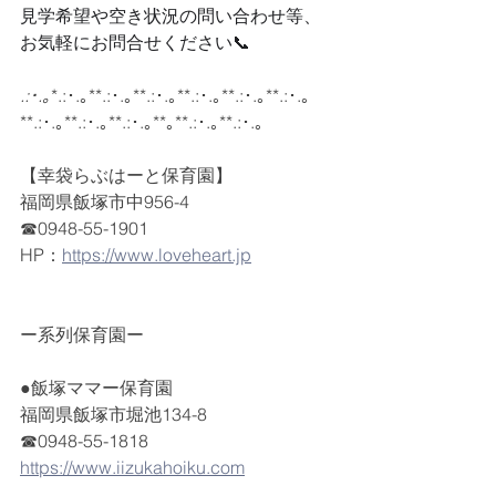
見学希望や空き状況の問い合わせ等、
お気軽にお問合せください📞
.:･.｡
*.:･.｡**.:･.｡**.:･.｡**.:･.｡**.:･.｡**.:･.｡
**.:･.｡**.:･.｡**.:･.｡**｡**.:･.｡**.:･.｡
【幸袋らぶはーと保育園】
福岡県飯塚市中956-4
☎0948-55-1901
HP：
https://www.loveheart.jp
ー系列保育園ー
●飯塚ママー保育園
福岡県飯塚市堀池134-8
☎0948-55-1818
https://www.iizukahoiku.com