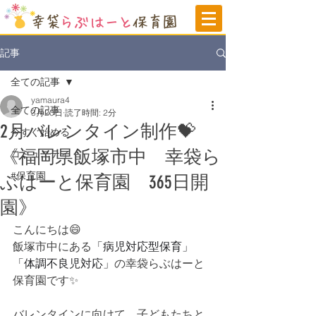
記事
全ての記事
yamaura4
全ての記事
3月20日
読了時間: 2分
2月バレンタイン制作💝
今すぐ始める
《福岡県飯塚市中 幸袋ら
コミュニティ
#保育園
ぶはーと保育園 365日開
園》
こんにちは😄
飯塚市中にある
「病児対応型保育」
「体調不良児対応」
の
幸袋らぶはーと
保育園です✨
バレンタインに向けて、子どもたちと