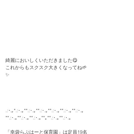
綺麗においしくいただきました😋
これからもスクスク大きくなってね🌱
✨
.:･.｡
*.:･.｡**.:･.｡**.:･.｡**.:･.｡**.:･.｡**.:･.｡
**.:･.｡**.:･.｡**.:･.｡**｡**.:･.｡**.:･.｡
「
幸袋らぶはーと保育園」は
定員19名