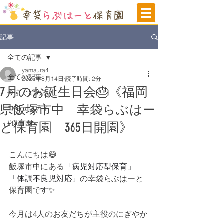
記事
全ての記事
yamaura4
全ての記事
2025年8月14日
読了時間: 2分
7月のお誕生日会🎂《福岡
今すぐ始める
県飯塚市中 幸袋らぶはー
コミュニティ
#保育園
と保育園 365日開園》
こんにちは😄
飯塚市中にある
「病児対応型保育」
「体調不良児対応」
の
幸袋らぶはーと
保育園です✨
今月は4人のお友だちが主役のにぎやか