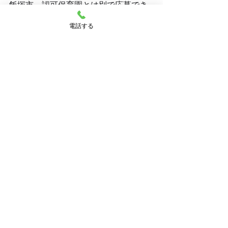
飯塚市　認可保育園とは別で応募でき
ます🙆
電話する
一時預かり保育などもご相談ください✊
【飯塚市　宮若市　直方市　田川市　
嘉麻市　桂川町　の待機児童対策支
援】
働くパパ・ママの応援がしたく立ち上
がった保育園です！
現在飯塚市では、仕事が決まっていな
い方の保育園の入園が出来ない状態で
す。
私たちは、そのようなパパ・ママのお
仕事探しも一緒にサポートしています
🙌
お話しだけでも、まずはお気軽にご相
談ください✨
.:･.｡
*.:･.｡**.:･.｡**.:･.｡**.:･.｡**.:･.｡**.:･.｡