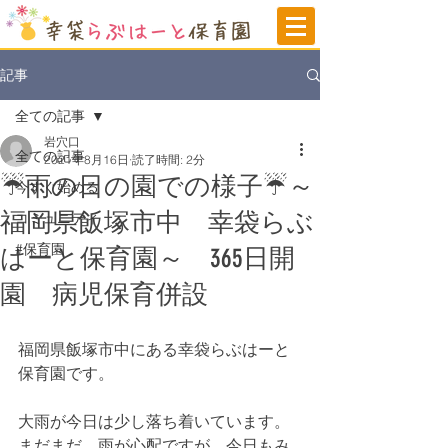
記事
全ての記事
岩穴口
全ての記事
2021年8月16日
読了時間: 2分
☔雨の日の園での様子☔～
今すぐ始める
福岡県飯塚市中 幸袋らぶ
コミュニティ
#保育園
はーと保育園～ 365日開
園 病児保育併設
福岡県飯塚市中にある幸袋らぶはーと
保育園です。
大雨が今日は少し落ち着いています。
まだまだ、雨が心配ですが、今日もみ