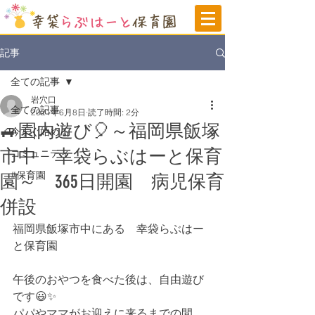
記事
全ての記事
岩穴口
全ての記事
2021年6月8日
読了時間: 2分
🚙園内遊び🎈～福岡県飯塚
今すぐ始める
市中 幸袋らぶはーと保育
コミュニティ
#保育園
園～ 365日開園 病児保育
併設
福岡県飯塚市中にある　幸袋らぶはー
と保育園
午後のおやつを食べた後は、自由遊び
です😃✨
パパやママがお迎えに来るまでの間、