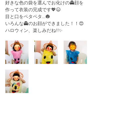
好きな色の袋を選んでお化けの👻顔を
作って衣装の完成です💖😆
目と口をペタペタ...🎃
いろんな👻のお顔ができました！！😍
ハロウィン、楽しみだね!!✨