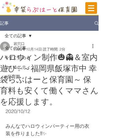
記事
全ての記事
岩穴口
全ての記事
2020年10月14日
読了時間: 2分
ハロウィン制作🎃👻＆室内
今すぐ始める
遊び✨～福岡県飯塚市中 幸
コミュニティ
#保育園
袋らぶはーと保育園～ 保
育料も安くて働くママさん
を応援します。
2020/10/12
みんなでハロウィンパーティー用の衣
装を作りました‼✨