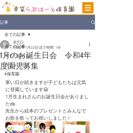
記事
全ての記事
岩穴口
全ての記事
2022年1月22日
読了時間: 1分
1月のお誕生日会 令和4年
今すぐ始める
度園児募集
コミュニティ
#保育園
寒い日が続きますが子どもたちは元気
に登園しています😃
1月生まれさんのお誕生日会がありまし
た🍰
先生から絵本のプレゼントとみんなで
お歌を歌ってお祝いしました✨