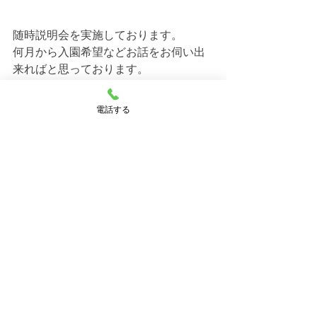
随時説明会を実施しております。
何月から入園希望などお話をお伺い出
来ればと思っております。
飯塚市の待機児童の解消に少しでもお
力になれればと思います。
電話する
よろしくお願いいたします。
福岡県飯塚市　幸袋らぶはーと保育
園　空き状況のお問い合わせは
お気軽にお電話ください。
合わせて福岡県飯塚市　飯塚ママー保
育園の空き状況もお知らせさせて頂き
ます。
 幸袋らぶはーと保育園
施設長　小室　恵