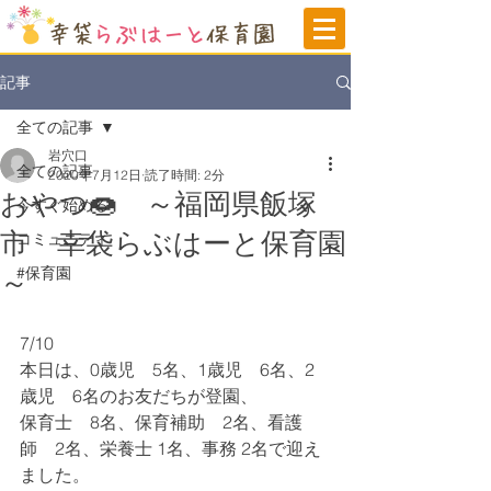
記事
全ての記事
岩穴口
全ての記事
2020年7月12日
読了時間: 2分
おやつ🍩 ～福岡県飯塚
今すぐ始める
市 幸袋らぶはーと保育園
コミュニティ
#保育園
～
7/10
本日は、0歳児　5名、1歳児　6名、2
歳児　6名のお友だちが登園、
保育士　8名、保育補助　2名、看護
師　2名、栄養士 1名、事務 2名で迎え
ました。